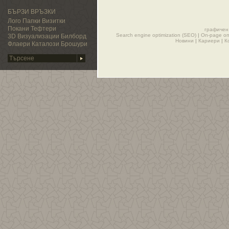
БЪРЗИ ВРЪЗКИ
Лого
Папки
Визитки
Покани
Тефтери
графичен
Search engine optimization (SEO)
|
On-page о
3D Визуализации
Билборд
Новини
|
Кариери
|
К
Флаери
Каталози
Брошури